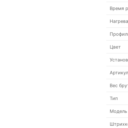
Время р
Нагрева
Профил
Цвет
Установ
Артику
Вес бру
Тип
Модель
Штрихк