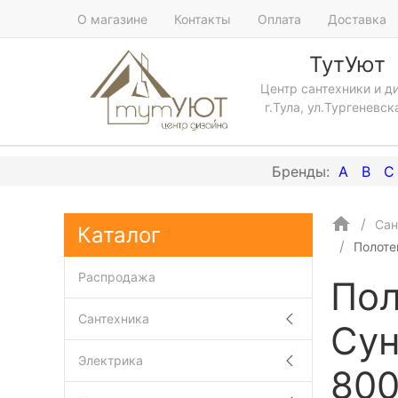
О магазине
Контакты
Оплата
Доставка
ТутУют
Центр сантехники и д
г.Тула, ул.Тургеневск
A
B
C
Сан
Каталог
Полоте
Распродажа
Пол
Сантехника
Сун
Электрика
800