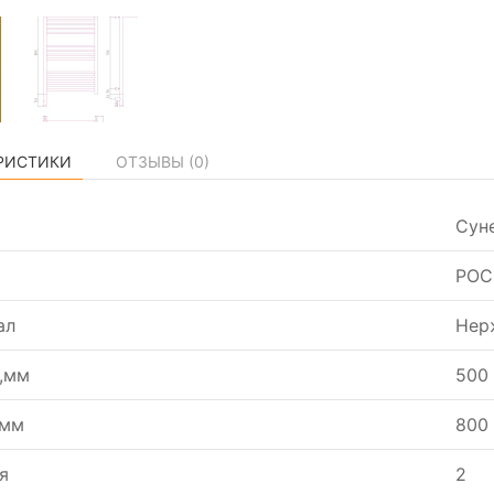
РИСТИКИ
ОТЗЫВЫ (
0
)
Сун
РОС
ал
Нер
,мм
500
,мм
800
я
2