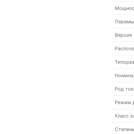
Мощнос
Перемы
Версия
Располо
Типора
Номина
Род ток
Режим 
Класс 
Степен