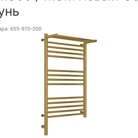
унь
ара:
655-970-200