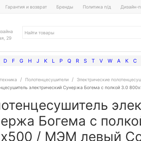
Гарантия и возврат
Бренды
Политика п/д
Дизайн-п
изайна
ая, 29
D
F
G
H
J
K
L
P
Q
R
S
T
V
W
А
К
С
техника
Полотенцесушители
Электрические полотенцесу
нцесушитель электрический Сунержа Богема с полкой 3.0 800х
отенцесушитель эле
ержа Богема с полко
х500 / МЭМ левый С