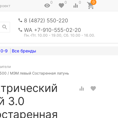
0
0
0
0
роект
8 (4872) 550-220
WA +7-910-555-02-20
Пн.-Пт. 10.00 - 19.00, Сб. 10.00 - 16.00.
0-9
шители
500 / МЭМ левый Состаренная латунь
ктрический
й 3.0
остаренная