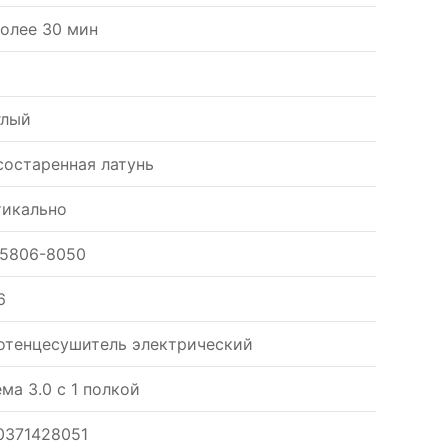
более 30 мин
глый
состаренная латунь
тикально
-5806-8050
6
отенцесушитель электрический
ма 3.0 с 1 полкой
0371428051