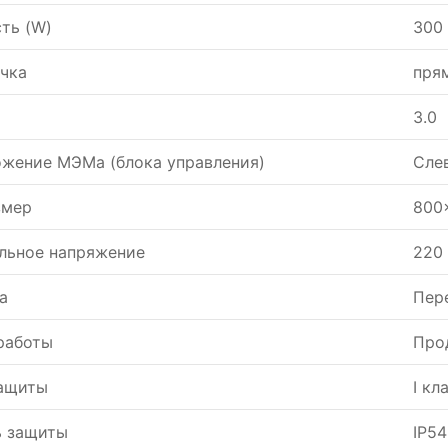
ть (W)
300
чка
пря
3.0
жение МЭМа (блока управления)
Сле
змер
800
льное напряжение
220
а
Пер
работы
Про
защиты
I кл
ь защиты
IP54