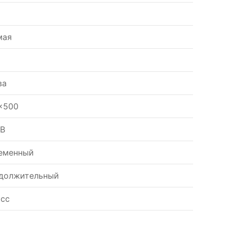
мая
ва
x500
 В
еменный
должительный
асс