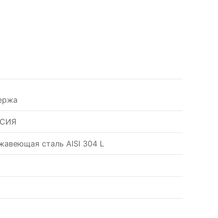
ержа
СИЯ
жавеющая сталь AISI 304 L