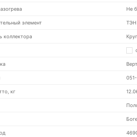
азогрева
Не 
тельный элемент
ТЭН
ь коллектора
Кру
ка
Вер
л
051
тто, кг
12.0
Пол
Боге
од
469