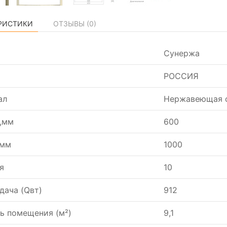
РИСТИКИ
ОТЗЫВЫ (
0
)
Сунержа
РОССИЯ
ал
Нержавеющая ст
,мм
600
,мм
1000
я
10
дача (Qвт)
912
ь помещения (м²)
9,1