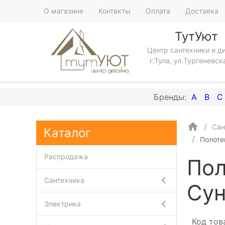
О магазине
Контакты
Оплата
Доставка
ТутУют
Центр сантехники и д
г.Тула, ул.Тургеневск
A
B
C
Сан
Каталог
Полоте
Распродажа
Пол
Сантехника
Сун
Электрика
Код тов