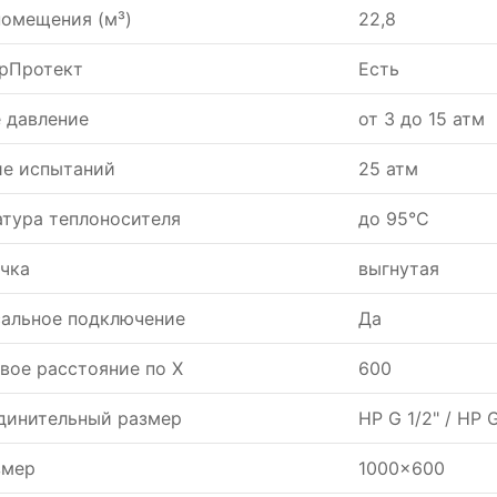
помещения (м³)
22,8
рПротект
Есть
 давление
от 3 до 15 атм
ие испытаний
25 атм
тура теплоносителя
до 95°С
чка
выгнутая
сальное подключение
Да
вое расстояние по X
600
динительный размер
НР G 1/2" / НР 
змер
1000x600