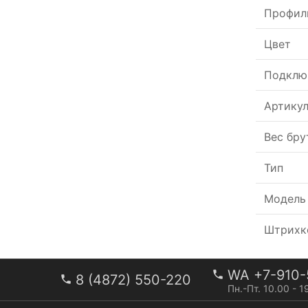
Профил
Цвет
Подклю
Артику
Вес бру
Тип
Модель
Штрихк
WA +7-910-
8 (4872) 550-220
Пн.-Пт. 10.00 - 1