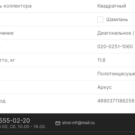
ь коллектора
Квадратный
Шампань
чение
Диагональное /
л
020-0251-1060
тто, кг
11.8
Полотенцесуши
Аркус
од
4690371186258
555-02-20
stroi-m1@mail.ru
9.00, Сб. 10.00 - 16.00.