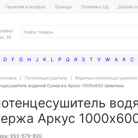
Гарантия и возврат
Бренды
Политика п/д
Дизайн-п
изайна
ая, 29
D
F
G
H
J
K
L
P
Q
R
S
T
V
W
А
К
С
техника
Полотенцесушители
Водяные полотенцесушители
нцесушитель водяной Сунержа Аркус 1000х600 Шампань
отенцесушитель вод
ержа Аркус 1000х60
ара:
655-679-800