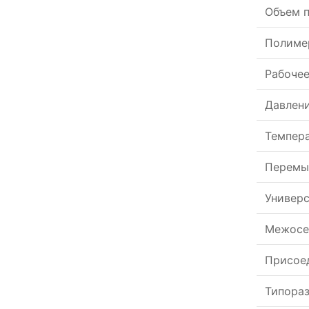
Объем 
Полиме
Рабочее
Давлен
Темпера
Перемы
Универ
Межосе
Присое
Типора