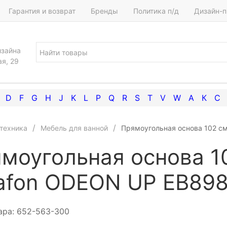
Гарантия и возврат
Бренды
Политика п/д
Дизайн-п
изайна
ая, 29
D
F
G
H
J
K
L
P
Q
R
S
T
V
W
А
К
С
техника
Мебель для ванной
Прямоугольная основа 102 с
моугольная основа 1
afon ODEON UP EB89
ара:
652-563-300