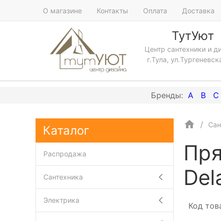
О магазине
Контакты
Оплата
Доставка
ТутУют
Центр сантехники и д
г.Тула, ул.Тургеневск
A
B
C
Сан
Каталог
Пря
Распродажа
Del
Сантехника
Электрика
Код тов