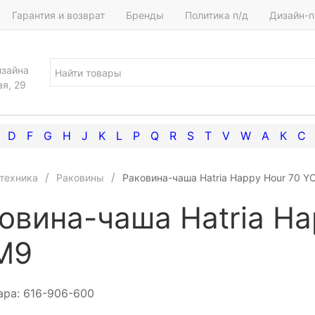
Гарантия и возврат
Бренды
Политика п/д
Дизайн-п
изайна
ая, 29
D
F
G
H
J
K
L
P
Q
R
S
T
V
W
А
К
С
техника
Раковины
Раковина-чаша Hatria Happy Hour 70 
овина-чаша Hatria Ha
M9
ара:
616-906-600