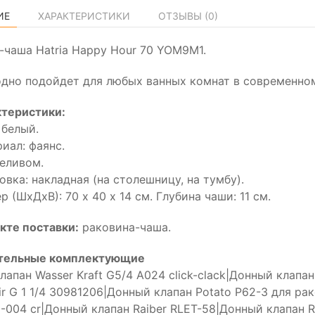
ИЕ
ХАРАКТЕРИСТИКИ
ОТЗЫВЫ (
0
)
-чаша Hatria Happy Hour 70 YOM9M1.
дно подойдет для любых ванных комнат в современном
ктеристики:
 белый.
иал: фаянс.
еливом.
овка: накладная (на столешницу, на тумбу).
р (ШхДхВ): 70 x 40 х 14 см. Глубина чаши: 11 см.
кте поставки:
раковина-чаша.
тельные комплектующие
апан Wasser Kraft G5/4 A024 click-clack|Донный клапан
Vir G 1 1/4 30981206|Донный клапан Potato P62-3 для р
1-004 cr|Донный клапан Raiber RLET-58|Донный клапан R