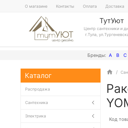
О магазине
Контакты
Оплата
Доставка
ТутУют
Центр сантехники и д
г.Тула, ул.Тургеневск
A
B
C
Сан
Каталог
Рак
Распродажа
YO
Сантехника
Электрика
Код тов