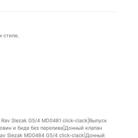
 стиле.
 Rav Slezak G5/4 MD0481 click-clack|Выпуск
аковин и биде без перелива|Донный клапан
av Slezak MD0484 G5/4 click-clack|Донный