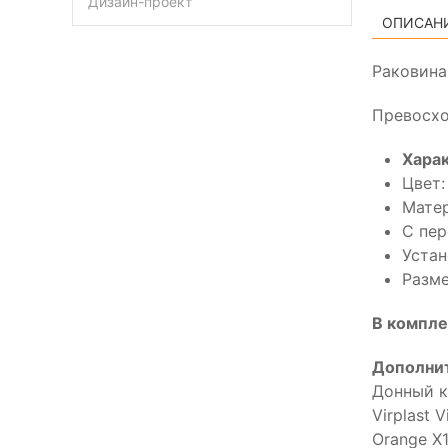
Дизайн-проект
ОПИСАН
Раковина
Превосхо
Хара
Цвет:
Матер
С пер
Устан
Разме
В компле
Дополни
Донный кл
Virplast 
Orange X