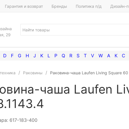
Гарантия и возврат
Бренды
Политика п/д
Дизайн-п
изайна
ая, 29
D
F
G
H
J
K
L
P
Q
R
S
T
V
W
А
К
С
техника
Раковины
Раковина-чаша Laufen Living Square 60
овина-чаша Laufen Li
8.1143.4
ара:
617-183-400