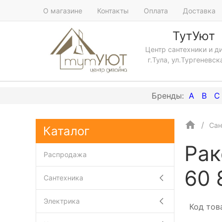
О магазине
Контакты
Оплата
Доставка
ТутУют
Центр сантехники и д
г.Тула, ул.Тургеневск
A
B
C
Сан
Каталог
Рак
Распродажа
60 
Сантехника
Электрика
Код тов