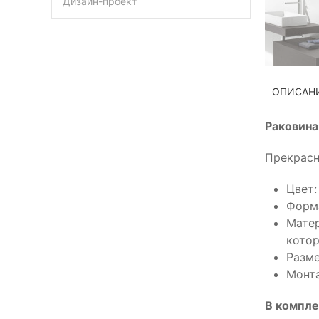
Дизайн-проект
ОПИСАН
Раковина
Прекрасн
Цвет:
Форма
Матер
котор
Разме
Монта
В компле