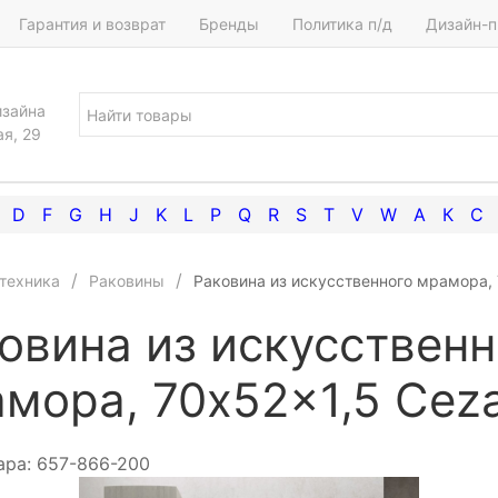
Гарантия и возврат
Бренды
Политика п/д
Дизайн-п
изайна
ая, 29
D
F
G
H
J
K
L
P
Q
R
S
T
V
W
А
К
С
техника
Раковины
Раковина из искусственного мрамора, 
овина из искусственн
мора, 70x52x1,5 Cez
ара:
657-866-200