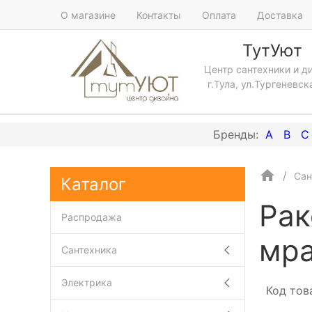
О магазине
Контакты
Оплата
Доставка
ТутУют
Центр сантехники и д
г.Тула, ул.Тургеневск
A
B
C
Сан
Каталог
Рак
Распродажа
мра
Сантехника
Электрика
Код тов