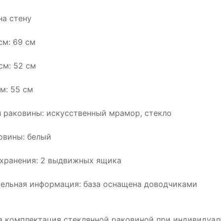
на стену
см: 69 см
см: 52 см
м: 55 см
 раковины: искусственный мрамор, стекло
овины: белый
хранения: 2 выдвижных ящика
ельная информация: база оснащена доводчиками
 комплектация стеклянной раковиной при индивидуал