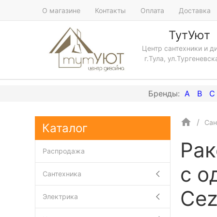
О магазине
Контакты
Оплата
Доставка
ТутУют
Центр сантехники и д
г.Тула, ул.Тургеневск
A
B
C
Сан
Каталог
Рак
Распродажа
с о
Сантехника
Cez
Электрика