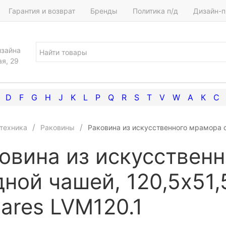
Гарантия и возврат
Бренды
Политика п/д
Дизайн-п
изайна
ая, 29
D
F
G
H
J
K
L
P
Q
R
S
T
V
W
А
К
С
техника
Раковины
Раковина из искусственного мрамора с
овина из искусствен
дной чашей, 120,5x51,
ares LVM120.1