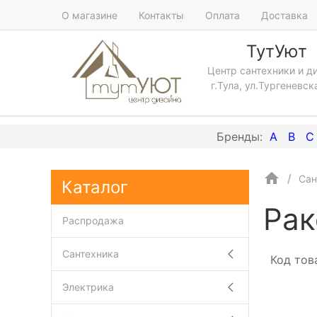
О магазине
Контакты
Оплата
Доставка
ТутУют
Центр сантехники и д
г.Тула, ул.Тургеневск
A
B
C
Сан
Каталог
Рак
Распродажа
Сантехника
Код тов
Электрика