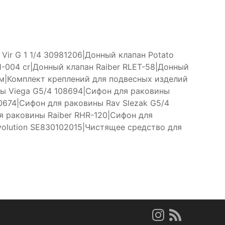
t Vir G 1 1/4 30981206|Донный клапан Potato
1-004 cr|Донный клапан Raiber RLET-58|Донный
ом|Комплект креплений для подвесных изделий
ны Viega G5/4 108694|Сифон для раковины
0674|Сифон для раковины Rav Slezak G5/4
 раковины Raiber RHR-120|Сифон для
volution SE830102015|Чистящее средство для