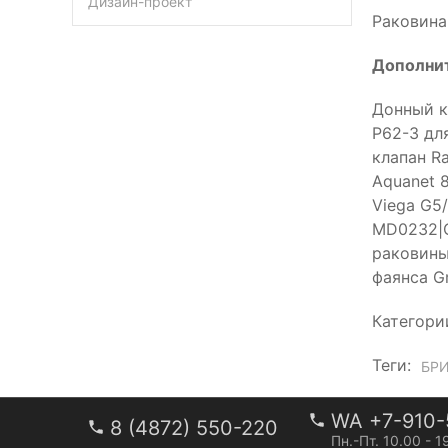
Дизайн-проект
Раковина 
Дополни
Донный кл
P62-3 дл
клапан R
Aquanet 
Viega G5
MD0232|С
раковины
фаянса G
Категори
Теги:
БР
WA +7-910-
8 (4872) 550-220
Пн.-Пт. 10.00 - 1