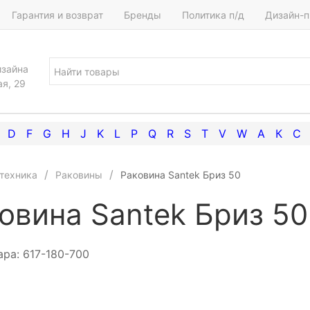
Гарантия и возврат
Бренды
Политика п/д
Дизайн-п
изайна
ая, 29
D
F
G
H
J
K
L
P
Q
R
S
T
V
W
А
К
С
техника
Раковины
Раковина Santek Бриз 50
овина Santek Бриз 50
ара:
617-180-700