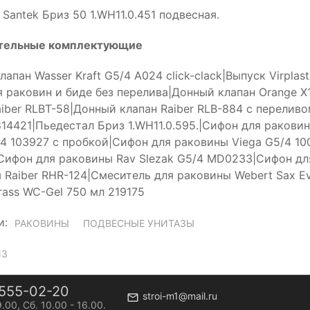
Santek Бриз 50 1.WH11.0.451 подвесная.
тельные комплектующие
апан Wasser Kraft G5/4 A024 click-clack|Выпуск Virplas
я раковин и биде без перелива|Донный клапан Orange X
aiber RLBT-58|Донный клапан Raiber RLB-884 с перелив
814421|Пьедестал Бриз 1.WH11.0.595.|Сифон для ракови
/4 103927 с пробкой|Сифон для раковины Viega G5/4 10
ифон для раковины Rav Slezak G5/4 MD0233|Сифон для
 Raiber RHR-124|Смеситель для раковины Webert Sax E
rass WC-Gel 750 мл 219175
и:
РАКОВИНЫ
ПОДВЕСНЫЕ УНИТАЗЫ
ИЗ
555-02-20
stroi-m1@mail.ru
9.00, Сб. 10.00 - 16.00.