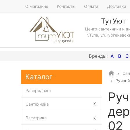
О магазине
Контакты
Оплата
Доставка
ТутУют
Центр сантехники и д
г.Тула, ул.Тургеневск
A
B
C
Сан
Каталог
Ручной
Распродажа
Руч
Сантехника
дер
Электрика
02