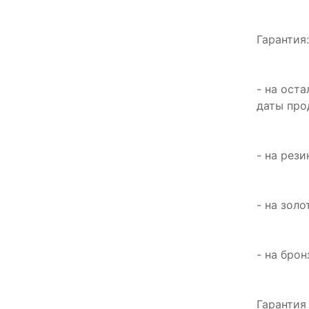
Гарантия
- на ост
даты пр
- на рез
- на зол
- на бро
Гарантия