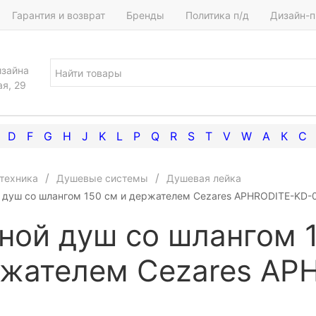
Гарантия и возврат
Бренды
Политика п/д
Дизайн-п
изайна
ая, 29
D
F
G
H
J
K
L
P
Q
R
S
T
V
W
А
К
С
техника
Душевые системы
Душевая лейка
 душ со шлангом 150 см и держателем Cezares APHRODITE-KD-
ной душ со шлангом 
жателем Cezares AP