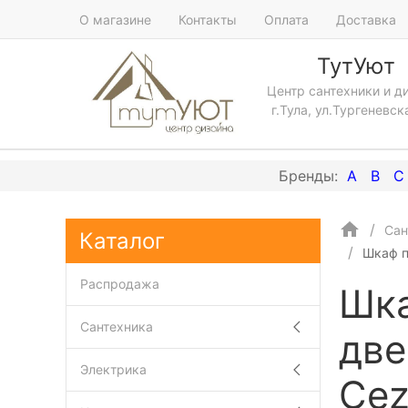
О магазине
Контакты
Оплата
Доставка
ТутУют
Центр сантехники и д
г.Тула, ул.Тургеневск
A
B
C
Сан
Каталог
Шкаф п
Распродажа
Шка
Сантехника
две
Электрика
Cez