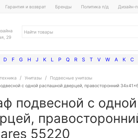
Гарантия и возврат
Бренды
Политика п/д
Дизайн-п
изайна
ая, 29
D
F
G
H
J
K
L
P
Q
R
S
T
V
W
А
К
С
техника
Унитазы
Подвесные унитазы
одвесной с одной распашной дверцей, правосторонний 34x41x
ф подвесной с одной
рцей, правосторонни
ares 55220