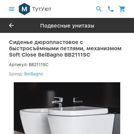
ТутУют
Подвесные унитазы
Сиденье дюропластовое с
быстросъёмными петлями, механизмом
Soft Close BelBagno BB2111SC
Артикул:
BB2111SC
Бренд:
BelBagno