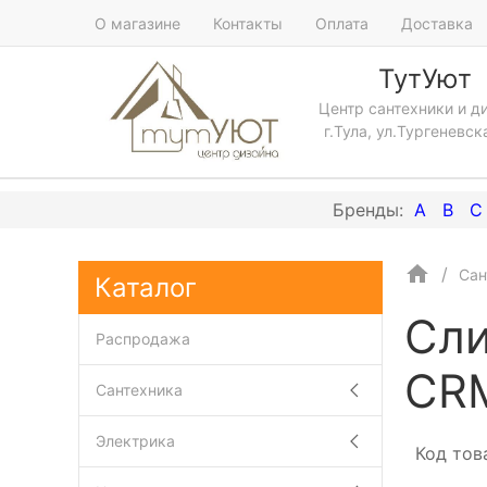
О магазине
Контакты
Оплата
Доставка
ТутУют
Центр сантехники и д
г.Тула, ул.Тургеневск
A
B
C
Сан
Каталог
Сли
Распродажа
CR
Сантехника
Электрика
Код тов