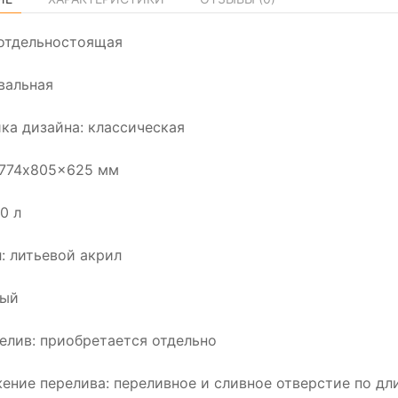
отдельностоящая
вальная
ка дизайна: классическая
1774x805x625 мм
0 л
: литьевой акрил
лый
елив: приобретается отдельно
ение перелива: переливное и сливное отверстие по дл