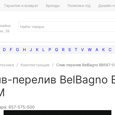
Гарантия и возврат
Бренды
Политика п/д
Дизайн-п
изайна
ая, 29
D
F
G
H
J
K
L
P
Q
R
S
T
V
W
А
К
С
техника
Комплектующие
Слив-перелив BelBagno BB567-
в-перелив BelBagno 
M
ара:
657-575-500