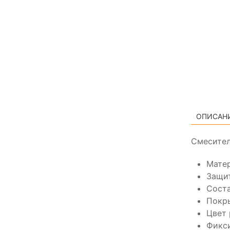
ОПИСАН
Смесител
Матер
Защит
Сост
Покры
Цвет 
Фикси