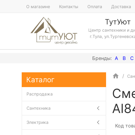
О магазине
Контакты
Оплата
Доставка
ТутУют
Центр сантехники и д
г.Тула, ул.Тургеневск
A
B
C
Сан
Каталог
Сме
Распродажа
AI8
Сантехника
Электрика
Код тов