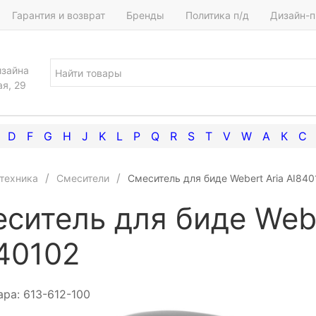
Гарантия и возврат
Бренды
Политика п/д
Дизайн-п
изайна
ая, 29
D
F
G
H
J
K
L
P
Q
R
S
T
V
W
А
К
С
техника
Смесители
Смеситель для биде Webert Aria AI840
ситель для биде Webe
40102
ара:
613-612-100