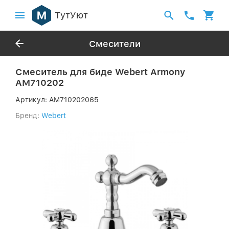
ТутУют
Смесители
Смеситель для биде Webert Armony
AM710202
Артикул:
AM710202065
Бренд:
Webert