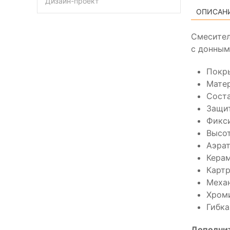
Дизайн-проект
ОПИСАН
Смесител
с донным
Покры
Матер
Сост
Защит
Фикси
Высот
Аэра
Керам
Картр
Механ
Хроми
Гибка
Дополни