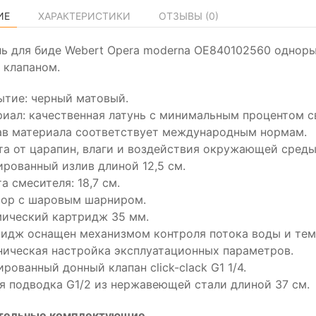
ИЕ
ХАРАКТЕРИСТИКИ
ОТЗЫВЫ (
0
)
ь для биде Webert Opera moderna OE840102560 одноры
 клапаном.
тие: черный матовый.
иал: качественная латунь с минимальным процентом св
ав материала соответствует международным нормам.
а от царапин, влаги и воздействия окружающей среды
рованный излив длиной 12,5 см.
а смесителя: 18,7 см.
тор с шаровым шарниром.
ический картридж 35 мм.
идж оснащен механизмом контроля потока воды и тем
ическая настройка эксплуатационных параметров.
рованный донный клапан click-clack G1 1/4.
я подводка G1/2 из нержавеющей стали длиной 37 см.
тельные комплектующие