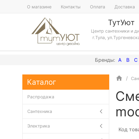
О магазине
Контакты
Оплата
Доставка
ТутУют
Центр сантехники и д
г.Тула, ул.Тургеневск
A
B
C
Сан
Каталог
Сме
Распродажа
mod
Сантехника
Электрика
Код тов