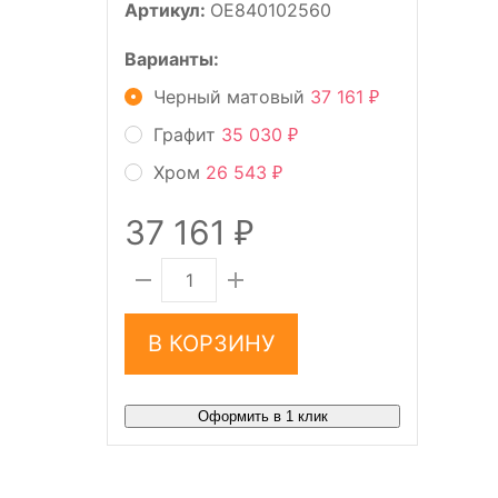
Артикул:
OE840102560
Варианты:
Черный матовый
37 161
₽
Графит
35 030
₽
Хром
26 543
₽
37 161
₽
В КОРЗИНУ
Оформить в 1 клик