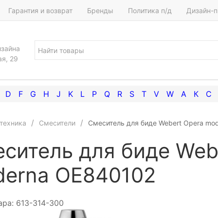
Гарантия и возврат
Бренды
Политика п/д
Дизайн-п
изайна
ая, 29
D
F
G
H
J
K
L
P
Q
R
S
T
V
W
А
К
С
техника
Смесители
Смеситель для биде Webert Opera mo
ситель для биде Web
erna OE840102
ара:
613-314-300