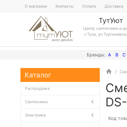
О магазине
Контакты
Оплата
Доставка
ТутУют
Центр сантехники и д
г.Тула, ул.Тургеневск
A
B
C
Сан
Каталог
Сме
Распродажа
DS-
Сантехника
Электрика
Код тов