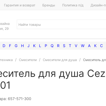
Гарантия и возврат
Бренды
Политика п/д
Дизайн-п
изайна
ая, 29
D
F
G
H
J
K
L
P
Q
R
S
T
V
W
А
К
С
техника
Смесители
Смесители для душа
Смеситель дл
ситель для душа Cez
01
ара:
657-571-300