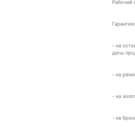
Рабочий 
Гарантия
- на ост
даты пр
- на рез
- на зол
- на бро