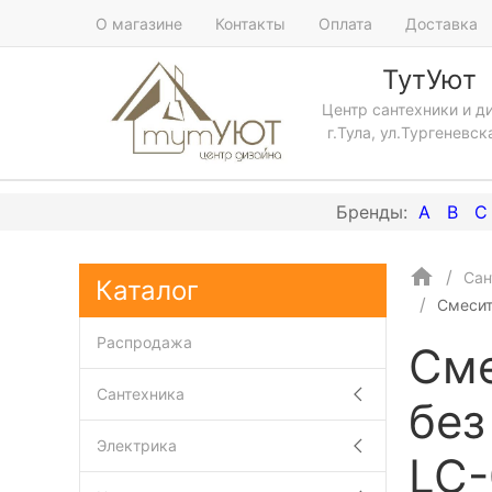
О магазине
Контакты
Оплата
Доставка
ТутУют
Центр сантехники и д
г.Тула, ул.Тургеневск
A
B
C
Сан
Каталог
Смесит
Распродажа
Сме
Сантехника
без
Электрика
LC-