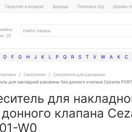
Гарантия и возврат
Бренды
Политика п/д
Дизайн-п
изайна
ая, 29
D
F
G
H
J
K
L
P
Q
R
S
T
V
W
А
К
С
техника
Смесители
Смесители для раковины
ель для накладной раковины без донного клапана Cezares POR
ситель для накладно
 донного клапана Cez
01-W0