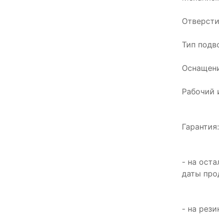
Отверсти
Тип подво
Оснащени
Рабочий 
Гарантия
- на ост
даты пр
- на рез