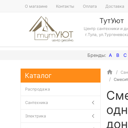
О магазине
Контакты
Оплата
Доставка
ТутУют
Центр сантехники и д
г.Тула, ул.Тургеневск
A
B
C
Сан
Каталог
Смесит
Распродажа
Сме
Сантехника
одн
Электрика
дон