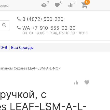
0
0
0
0
роект
8 (4872) 550-220
WA +7-910-555-02-20
Пн.-Пт. 10.00 - 19.00, Сб. 10.00 - 16.00.
0-9
лапаном Cezares LEAF-LSM-A-L-NOP
ы
ручкой, с
s LEAF-LSM-A-L-