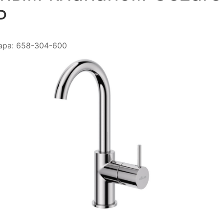
P
ара:
658-304-600