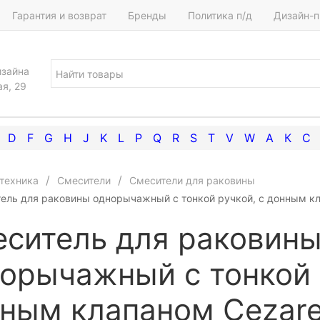
Гарантия и возврат
Бренды
Политика п/д
Дизайн-п
изайна
ая, 29
D
F
G
H
J
K
L
P
Q
R
S
T
V
W
А
К
С
техника
Смесители
Смесители для раковины
ель для раковины однорычажный c тонкой ручкой, с донным к
ситель для раковин
орычажный c тонкой 
ным клапаном Cezare