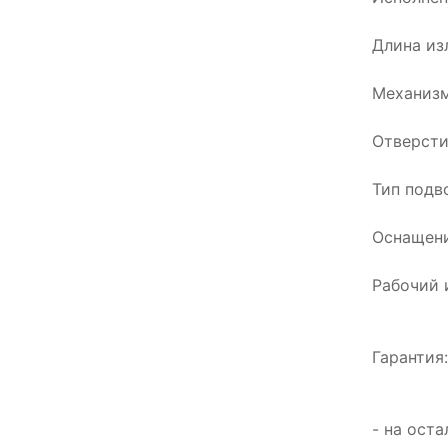
Длина изл
Механизм
Отверсти
Тип подв
Оснащени
Рабочий 
Гарантия
- на ост