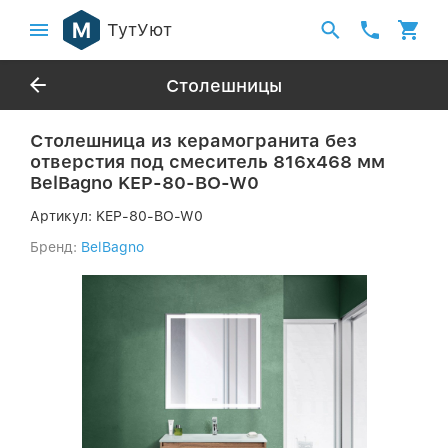
ТутУют
Столешницы
Столешница из керамогранита без
отверстия под смеситель 816x468 мм
BelBagno KEP-80-BO-W0
Артикул:
KEP-80-BO-W0
Бренд:
BelBagno