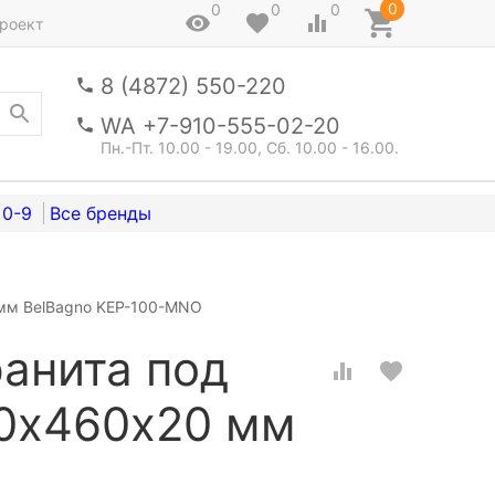
0
0
0
0
роект
8 (4872) 550-220
WA +7-910-555-02-20
Пн.-Пт. 10.00 - 19.00, Сб. 10.00 - 16.00.
0-9
 мм BelBagno KEP-100-MNO
анита под
00x460х20 мм