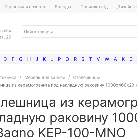
Гарантия и возврат
Бренды
Политика п/д
Дизайн-п
изайна
ая, 29
D
F
G
H
J
K
L
P
Q
R
S
T
V
W
А
К
С
техника
Мебель для ванной
Столешницы
ница из керамогранита под накладную раковину 1000x460х20
лешница из керамогр
ладную раковину 10
Bagno KEP-100-MNO