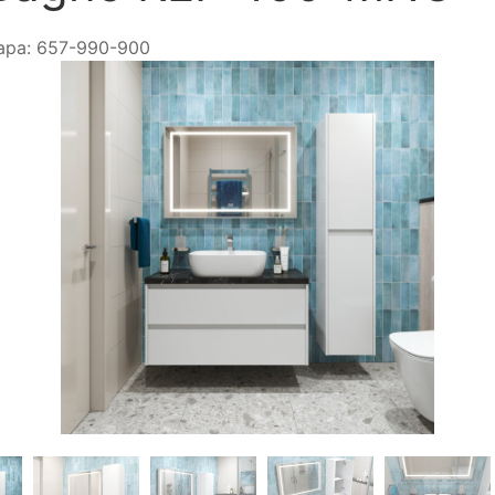
ара:
657-990-900