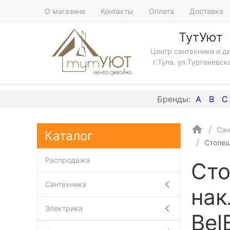
О магазине
Контакты
Оплата
Доставка
ТутУют
Центр сантехники и д
г.Тула, ул.Тургеневск
A
B
C
Сан
Каталог
Столеш
Распродажа
Сто
Сантехника
нак
Электрика
Bel