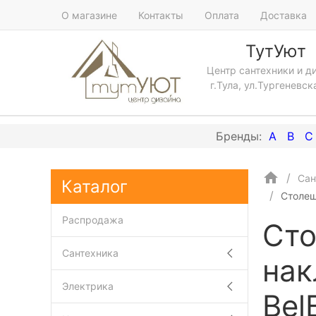
О магазине
Контакты
Оплата
Доставка
ТутУют
Центр сантехники и д
г.Тула, ул.Тургеневск
A
B
C
Сан
Каталог
Столеш
Распродажа
Сто
Сантехника
нак
Электрика
Bel