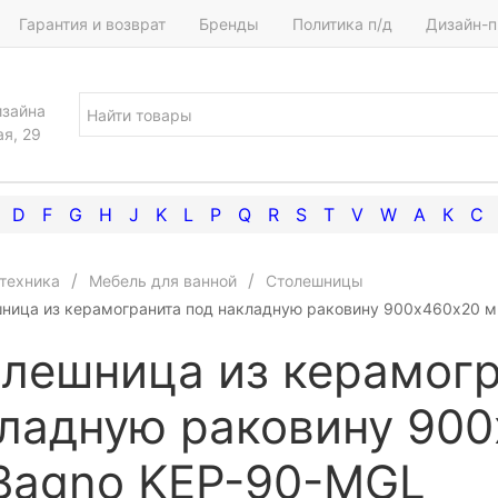
Гарантия и возврат
Бренды
Политика п/д
Дизайн-п
изайна
ая, 29
D
F
G
H
J
K
L
P
Q
R
S
T
V
W
А
К
С
техника
Мебель для ванной
Столешницы
ница из керамогранита под накладную раковину 900x460х20 м
лешница из керамогр
ладную раковину 90
Bagno KEP-90-MGL