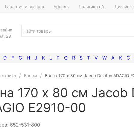
Гарантия и возврат
Бренды
Политика п/д
Дизайн-п
изайна
ая, 29
D
F
G
H
J
K
L
P
Q
R
S
T
V
W
А
К
С
техника
Ванны
Ванна 170 х 80 см Jacob Delafon ADAGIO 
на 170 х 80 см Jacob 
GIO E2910-00
ара:
652-531-800