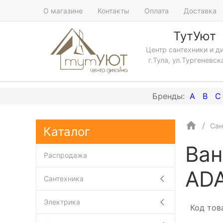
О магазине
Контакты
Оплата
Доставка
ТутУют
Центр сантехники и д
г.Тула, ул.Тургеневск
A
B
C
Сан
Каталог
Ван
Распродажа
ADA
Сантехника
Электрика
Код тов