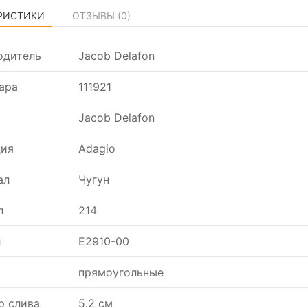
РИСТИКИ
ОТЗЫВЫ (
0
)
одитель
Jacob Delafon
ара
111921
Jacob Delafon
ция
Adagio
ал
Чугун
л
214
л
E2910-00
прямоугольные
р слива
5.2 см