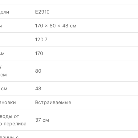
дели
E2910
ы
170 x 80 x 48 см
120.7
см
170
/
80
,см
 см
48
ановки
Встраиваемые
воды от
37 см
о перелива
ванны с