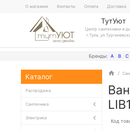
О магазине
Контакты
Оплата
Доставка
ТутУют
Центр сантехники и д
г.Тула, ул.Тургеневск
A
B
C
Сан
Каталог
Ван
Распродажа
LIB
Сантехника
Электрика
Код тов