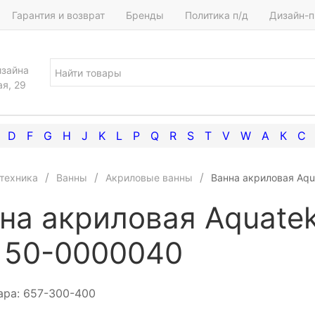
Гарантия и возврат
Бренды
Политика п/д
Дизайн-п
изайна
ая, 29
D
F
G
H
J
K
L
P
Q
R
S
T
V
W
А
К
С
техника
Ванны
Акриловые ванны
Ванна акриловая Aq
на акриловая Aquate
150-0000040
ара:
657-300-400