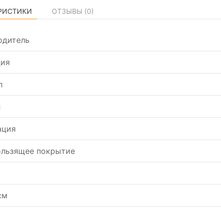
РИСТИКИ
ОТЗЫВЫ (
0
)
одитель
ция
л
л
ация
ользящее покрытие
см