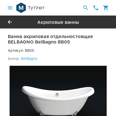
ТутУют
Акриловые ванны
Ванна акриловая отдельностоящая
BELBAGNO BelBagno BB05
Артикул:
BB05
Бренд:
BelBagno