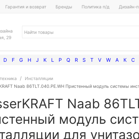
Гарантия и возврат
Бренды
Политика п/д
Дизайн-п
изайна
ая, 29
D
F
G
H
J
K
L
P
Q
R
S
T
V
W
А
К
С
техника
Инсталляции
KRAFT Naab 86TLT.040.PE.WH Пристенный модуль системы инст
serKRAFT Naab 86TL
стенный модуль сис
талляции для унитаз