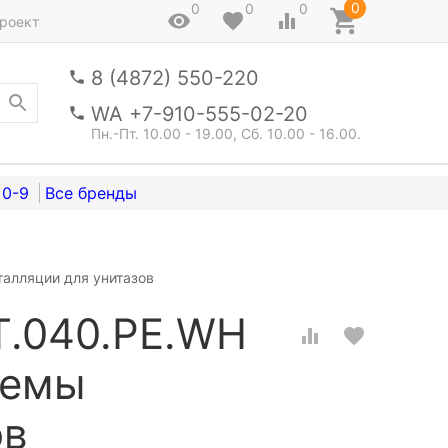
0
0
0
0
роект
8 (4872) 550-220
WA +7-910-555-02-20
Пн.-Пт. 10.00 - 19.00, Сб. 10.00 - 16.00.
0-9
алляции для унитазов
T.040.PE.WH
темы
ов