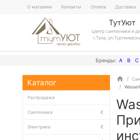
О магазине
Контакты
Оплата
Доставка
ТутУют
Центр сантехники и д
г.Тула, ул.Тургеневск
A
B
C
Сан
Каталог
Wasser
Распродажа
Was
Сантехника
При
Электрика
инс