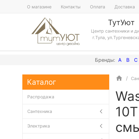
О магазине
Контакты
Оплата
Доставка
ТутУют
Центр сантехники и д
г.Тула, ул.Тургеневск
A
B
C
Сан
Каталог
Was
Распродажа
10T
Сантехника
смы
Электрика