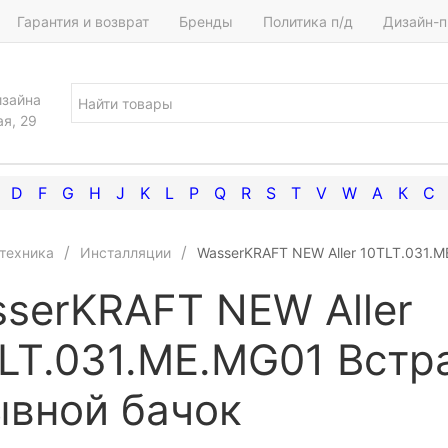
Гарантия и возврат
Бренды
Политика п/д
Дизайн-п
изайна
ая, 29
D
F
G
H
J
K
L
P
Q
R
S
T
V
W
А
К
С
техника
Инсталляции
WasserKRAFT NEW Aller 10TLT.031.
serKRAFT NEW Aller
LT.031.ME.MG01 Вст
вной бачок