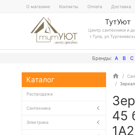
О магазине
Контакты
Оплата
Доставка
ТутУют
Центр сантехники и д
г.Тула, ул.Тургеневск
A
B
C
Сан
Каталог
Зеркал
Распродажа
Зер
Сантехника
45 
Электрика
1A