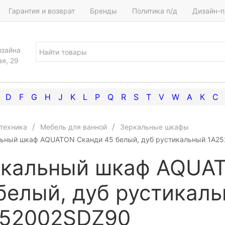
Гарантия и возврат
Бренды
Политика п/д
Дизайн-п
изайна
ая, 29
D
F
G
H
J
K
L
P
Q
R
S
T
V
W
А
К
С
техника
Мебель для ванной
Зеркальные шкафы
ьный шкаф AQUATON Сканди 45 белый, дуб рустикальный 1A2
кальный шкаф AQUA
белый, дуб рустикал
252002SDZ90