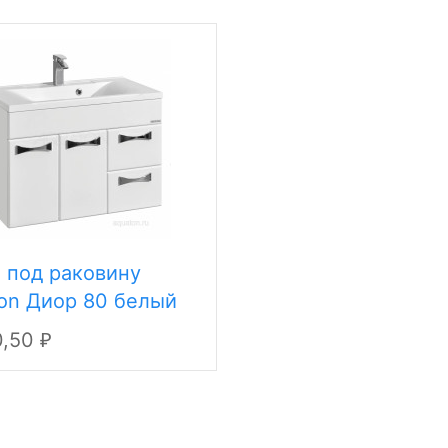
 под раковину
on Диор 80 белый
801DR010
0,50
₽