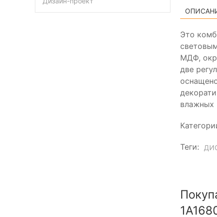
Дизайн-проект
ОПИСАН
Это комб
световым
МДФ, окр
две регу
оснащено
декорати
влажных 
Категори
Теги:
ДИ
Покуп
1A168