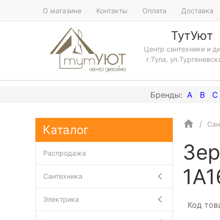
О магазине
Контакты
Оплата
Доставка
ТутУют
Центр сантехники и д
г.Тула, ул.Тургеневск
A
B
C
Сан
Каталог
Зер
Распродажа
1A1
Сантехника
Электрика
Код тов