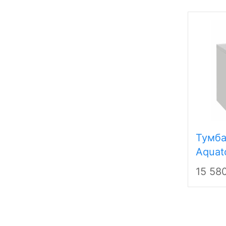
Тумба
Aquat
1A167
15 58