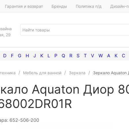
Гарантия и возврат
Бренды
Политика п/д
Дизайн-п
изайна
ая, 29
D
F
G
H
J
K
L
P
Q
R
S
T
V
W
А
К
С
техника
Мебель для ванной
Зеркала
Зеркало Aquaton
кало Aquaton Диор 8
68002DR01R
ара:
652-506-200