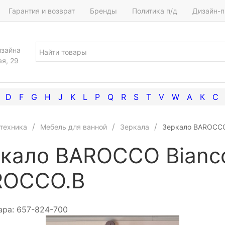
Гарантия и возврат
Бренды
Политика п/д
Дизайн-п
изайна
ая, 29
D
F
G
H
J
K
L
P
Q
R
S
T
V
W
А
К
С
техника
Мебель для ванной
Зеркала
Зеркало BAROCCO
кало BAROCCO Bianc
ROCCO.B
ара:
657-824-700