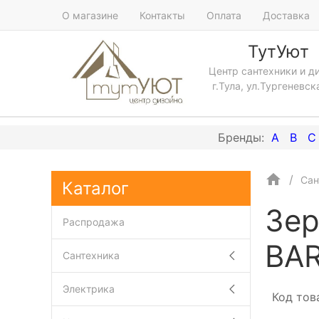
О магазине
Контакты
Оплата
Доставка
ТутУют
Центр сантехники и д
г.Тула, ул.Тургеневск
A
B
C
Сан
Каталог
Зер
Распродажа
BA
Сантехника
Электрика
Код тов